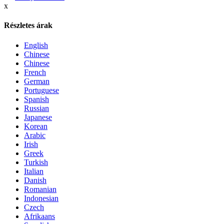
x
Részletes árak
English
Chinese
Chinese
French
German
Portuguese
Spanish
Russian
Japanese
Korean
Arabic
Irish
Greek
Turkish
Italian
Danish
Romanian
Indonesian
Czech
Afrikaans