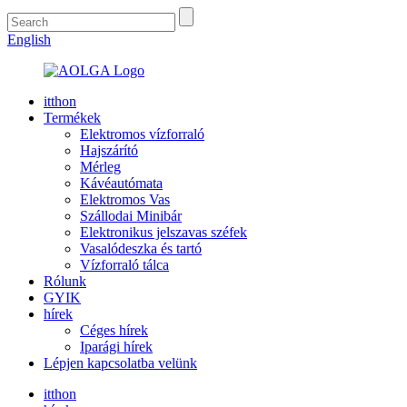
English
itthon
Termékek
Elektromos vízforraló
Hajszárító
Mérleg
Kávéautómata
Elektromos Vas
Szállodai Minibár
Elektronikus jelszavas széfek
Vasalódeszka és tartó
Vízforraló tálca
Rólunk
GYIK
hírek
Céges hírek
Iparági hírek
Lépjen kapcsolatba velünk
itthon