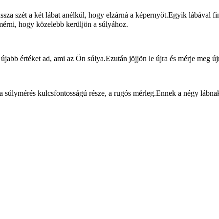
ssza szét a két lábat anélkül, hogy elzárná a képernyőt.Egyik lábával 
 mérni, hogy közelebb kerüljön a súlyához.
tán újabb értéket ad, ami az Ön súlya.Ezután jöjjön le újra és mérje meg
Ez a súlymérés kulcsfontosságú része, a rugós mérleg.Ennek a négy lábn