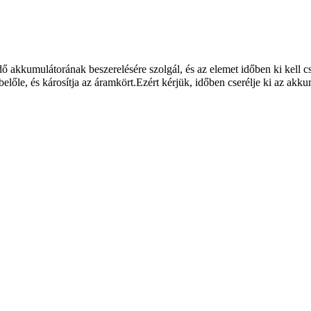
 akkumulátorának beszerelésére szolgál, és az elemet időben ki kell cs
lőle, és károsítja az áramkört.Ezért kérjük, időben cserélje ki az akku