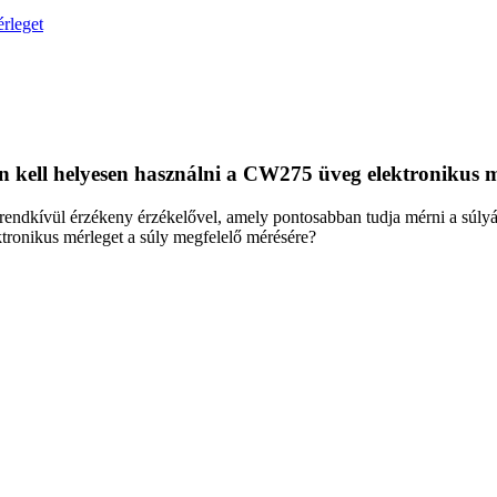
rleget
 kell helyesen használni a CW275 üveg elektronikus m
endkívül érzékeny érzékelővel, amely pontosabban tudja mérni a súlyát,
tronikus mérleget a súly megfelelő mérésére?