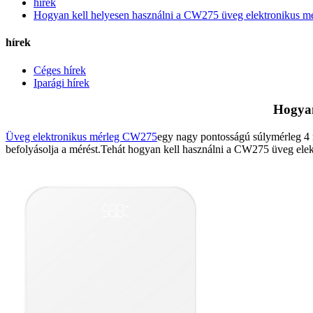
hírek
Hogyan kell helyesen használni a CW275 üveg elektronikus mé
hírek
Céges hírek
Iparági hírek
Hogyan
Üveg elektronikus mérleg CW275
egy nagy pontosságú súlymérleg 4 r
befolyásolja a mérést.Tehát hogyan kell használni a CW275 üveg elek